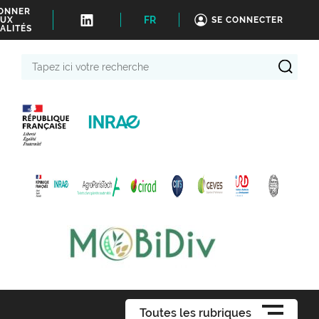
BONNER
FR
UX
SE CONNECTER
ALITÉS
Tapez
ici
votre
recherche
Toutes les rubriques