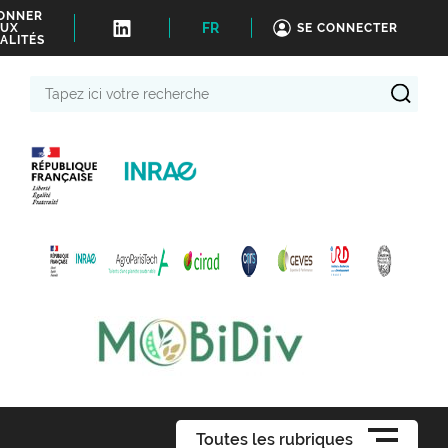
BONNER
FR
UX
SE CONNECTER
ALITÉS
Tapez
ici
votre
recherche
Toutes les rubriques