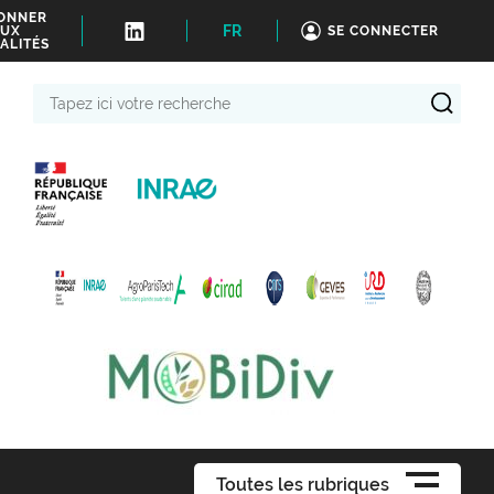
BONNER
FR
UX
SE CONNECTER
ALITÉS
Tapez
ici
votre
recherche
Toutes les rubriques