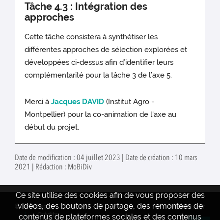
Tâche 4.3 : Intégration des
approches
Cette tâche consistera à synthétiser les
différentes approches de sélection explorées et
développées ci-dessus afin d’identifier leurs
complémentarité pour la tâche 3 de l’axe 5.
Merci à
Jacques DAVID
(Institut Agro -
Montpellier) pour la co-animation de l'axe au
début du projet.
Date de modification : 04 juillet 2023 | Date de création : 10 mars
2021 | Rédaction : MoBiDiv
Ce site utilise des cookies afin de vous proposer des
vidéos, des boutons de partage, des remontées de
© INRAE 2022
Contact
www.inrae.fr
Crédits
contenus de plateformes sociales et des contenus