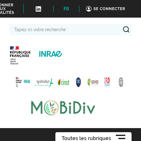
BONNER
FR
UX
SE CONNECTER
ALITÉS
Tapez
ici
votre
recherche
Toutes les rubriques